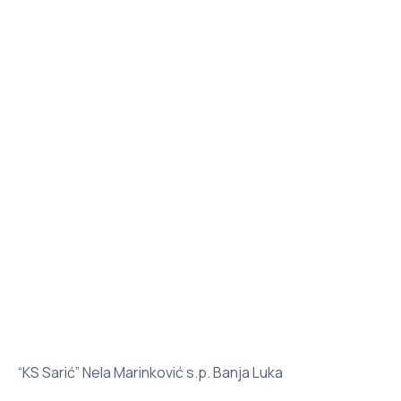
“KS Sarić” Nela Marinković s.p. Banja Luka