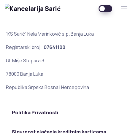
“KS Sarić” Nela Marinković s.p. Banja Luka
Registarski broj:
07641100
Ul. Miše Stupara 3
78000 Banja Luka
Republika Srpska Bosna i Hercegovina
Politika Privatnosti
Sigurnost plaćanja kreditnim karticama