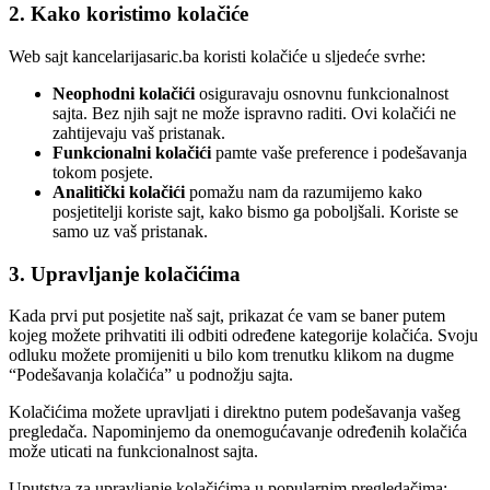
2. Kako koristimo kolačiće
Web sajt kancelarijasaric.ba koristi kolačiće u sljedeće svrhe:
Neophodni kolačići
osiguravaju osnovnu funkcionalnost
sajta. Bez njih sajt ne može ispravno raditi. Ovi kolačići ne
zahtijevaju vaš pristanak.
Funkcionalni kolačići
pamte vaše preference i podešavanja
tokom posjete.
Analitički kolačići
pomažu nam da razumijemo kako
posjetitelji koriste sajt, kako bismo ga poboljšali. Koriste se
samo uz vaš pristanak.
3. Upravljanje kolačićima
Kada prvi put posjetite naš sajt, prikazat će vam se baner putem
kojeg možete prihvatiti ili odbiti određene kategorije kolačića. Svoju
odluku možete promijeniti u bilo kom trenutku klikom na dugme
“Podešavanja kolačića” u podnožju sajta.
Kolačićima možete upravljati i direktno putem podešavanja vašeg
pregledača. Napominjemo da onemogućavanje određenih kolačića
može uticati na funkcionalnost sajta.
Uputstva za upravljanje kolačićima u popularnim pregledačima: