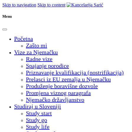
Skip to navigation
Skip to content
Menu
Početna
Zašto mi
Vize za Njemačku
Radne vize
Spajanje porodice
Priznavanje kvalifikacija (nostrifikacija)
Prelasci iz EU zemalja u Njemačku
Produženje boravišne dozvole
Promjena viznog paragrafa
Njemačko državljanstvo
Studiraj u Sloveniji
Study start
Study go
Study life