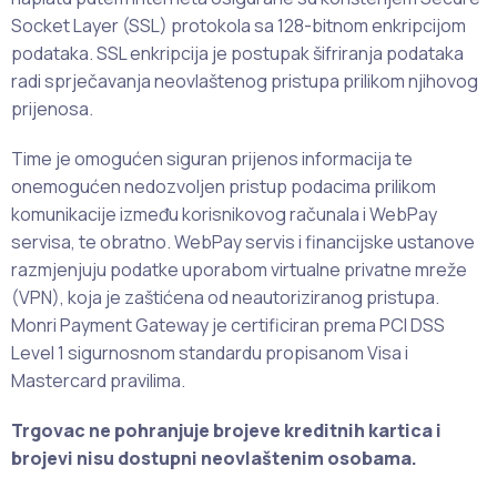
Socket Layer (SSL) protokola sa 128-bitnom enkripcijom
podataka. SSL enkripcija je postupak šifriranja podataka
radi sprječavanja neovlaštenog pristupa prilikom njihovog
prijenosa.
Time je omogućen siguran prijenos informacija te
onemogućen nedozvoljen pristup podacima prilikom
komunikacije između korisnikovog računala i WebPay
servisa, te obratno. WebPay servis i financijske ustanove
razmjenjuju podatke uporabom virtualne privatne mreže
(VPN), koja je zaštićena od neautoriziranog pristupa.
Monri Payment Gateway je certificiran prema PCI DSS
Level 1 sigurnosnom standardu propisanom Visa i
Mastercard pravilima.
Trgovac ne pohranjuje brojeve kreditnih kartica i
brojevi nisu dostupni neovlaštenim osobama.