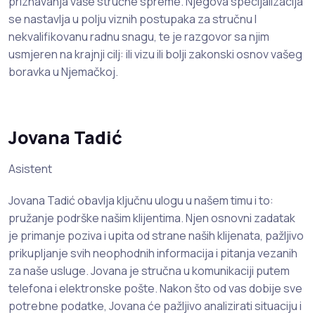
priznavanja vaše stručne spreme. Njegova specijalizacija
se nastavlja u polju viznih postupaka za stručnu I
nekvalifikovanu radnu snagu, te je razgovor sa njim
usmjeren na krajnji cilj: ili vizu ili bolji zakonski osnov vašeg
boravka u Njemačkoj.
Jovana Tadić
Asistent
Jovana Tadić obavlja ključnu ulogu u našem timu i to:
pružanje podrške našim klijentima. Njen osnovni zadatak
je primanje poziva i upita od strane naših klijenata, pažljivo
prikupljanje svih neophodnih informacija i pitanja vezanih
za naše usluge. Jovana je stručna u komunikaciji putem
telefona i elektronske pošte. Nakon što od vas dobije sve
potrebne podatke, Jovana će pažljivo analizirati situaciju i