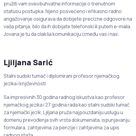
pružiti vam sveobuhvatne informacije o trenutnom
statusu postupka. Njeno posvećeno i efikasno radno
angažovanje osigurava da dobijete precizne odgovore na
vaša pitanja, bilo da ih dobijate telefonski ili putem e-maila.
Jovana je tu da olakša komunikaciju između vas i nas.
Ljiljana Sarić
Stalni sudski tumač i diplomirani profesor njemačkog
jezika i književnosti
Sa impresivnih 30 godina radnog iskustva kao profesor
njemačkog jezika i 27 godina rada kao stalni sudski tumač
za njemački jezik, Ljiljana pruža najpouzdaniju uslugu u
domenu prevođenja svih vrsta dokumenata, ispunjavanju
formulara, zahtjevima za penzije i zahtjevima za upis
radnog staža.