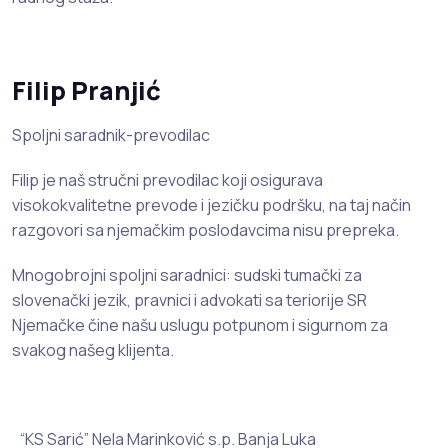
Filip Pranjić
Spoljni saradnik-prevodilac
Filip je naš stručni prevodilac koji osigurava
visokokvalitetne prevode i jezičku podršku, na taj način
razgovori sa njemačkim poslodavcima nisu prepreka.
Mnogobrojni spoljni saradnici: sudski tumački za
slovenački jezik, pravnici i advokati sa teriorije SR
Njemačke čine našu uslugu potpunom i sigurnom za
svakog našeg klijenta.
“KS Sarić” Nela Marinković s.p. Banja Luka