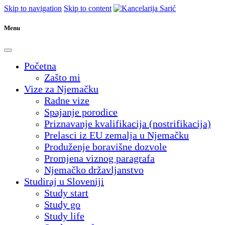
Skip to navigation
Skip to content
Menu
Početna
Zašto mi
Vize za Njemačku
Radne vize
Spajanje porodice
Priznavanje kvalifikacija (nostrifikacija)
Prelasci iz EU zemalja u Njemačku
Produženje boravišne dozvole
Promjena viznog paragrafa
Njemačko državljanstvo
Studiraj u Sloveniji
Study start
Study go
Study life