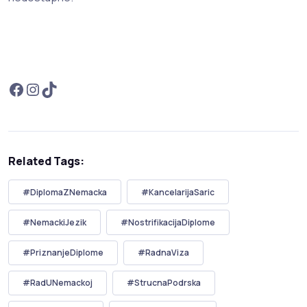
Related Tags:
#DiplomaZNemacka
#KancelarijaSaric
#NemackiJezik
#NostrifikacijaDiplome
#PriznanjeDiplome
#RadnaViza
#RadUNemackoj
#StrucnaPodrska