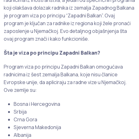
radnicima iz inostranstva, a jedan od specifičnih programa
koji olakšava dolazak radnika iz zemalja Zapadnog Balkana
je program viza po principu “Zapadni Balkan”. Ovaj
program je ključan za radnike iz regiona koji žele pronaći
zaposlenje u Njemačkoj. Evo detaljnog objašnjenja šta
ovaj program znači i kako funkcioniše.
Šta je viza po principu Zapadni Balkan?
Program viza po principu Zapadni Balkan omogućava
radnicima iz šest zemalja Balkana, koje nisu članice
Evropske unije, da apliciraju za radne vize u Njemačkoj.
Ove zemlje su:
Bosna i Hercegovina
Srbija
Crna Gora
Sjeverna Makedonija
Albanija