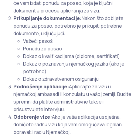
će vam izdati ponudu za posao, koja je ključni
dokument u procesu apliciranja za vizu.
Prikupljanje dokumentacije:
Nakon što dobijete
ponudu za posao, potrebno je prikupiti potrebne
dokumente, uključujući:
Važeći pasoš
Ponudu za posao
Dokaz o kvalifikacijama (diplome, sertifikati)
Dokaz o poznavanju njemačkog jezika (ako je
potrebno)
Dokaz o zdravstvenom osiguranju
Podnošenje aplikacije:
Aplicirajte za vizu u
njemačkoj ambasadi ili konzulatu u vašoj zemlji. Budite
spremni da platite administrativne takse i
prisustvujete intervjuu.
Odobrenje vize:
Ako je vaša aplikacija uspješna,
dobićete radnu vizu koja vam omogućava legalan
boravak i rad u Njemačkoj.