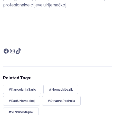
profesionalne ciljeve u Njemačkoj.
Related Tags:
#KancelarijaSaric
#NemackiJezik
#RadUNemackoj
#StrucnaPodrska
#VizniPostupak